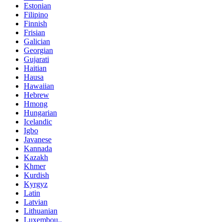
Estonian
Filipino
Finnish
Frisian
Galician
Georgian
Gujarati
Haitian
Hausa
Hawaiian
Hebrew
Hmong
Hungarian
Icelandic
Igbo
Javanese
Kannada
Kazakh
Khmer
Kurdish
Kyrgyz
Latin
Latvian
Lithuanian
Luxembou..