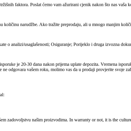
ržišnih faktora. Poslat ćemo vam ažurirani cjenik nakon što nas vaša k
 količinu narudžbe. Ako tražite preprodaju, ali u mnogo manjim količ
e o analizi/usaglašenosti; Osiguranje; Porijeklo i druga izvozna doku
isporuke je 20-30 dana nakon prijema uplate depozita. Vremena isporuk
e ne odgovara vašem roku, molimo vas da u prodaji provjerite svoje z
al:
em zadovoljstvu našim proizvodima. In warranty or not, it is the cultur