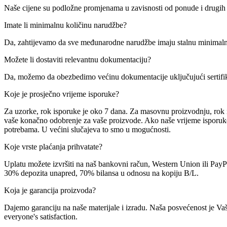
Naše cijene su podložne promjenama u zavisnosti od ponude i drugih t
Imate li minimalnu količinu narudžbe?
Da, zahtijevamo da sve međunarodne narudžbe imaju stalnu minimalnu
Možete li dostaviti relevantnu dokumentaciju?
Da, možemo da obezbedimo većinu dokumentacije uključujući sertifikat
Koje je prosječno vrijeme isporuke?
Za uzorke, rok isporuke je oko 7 dana. Za masovnu proizvodnju, rok 
vaše konačno odobrenje za vaše proizvode. Ako naše vrijeme isporuk
potrebama. U većini slučajeva to smo u mogućnosti.
Koje vrste plaćanja prihvatate?
Uplatu možete izvršiti na naš bankovni račun, Western Union ili PayP
30% depozita unapred, 70% bilansa u odnosu na kopiju B/L.
Koja je garancija proizvoda?
Dajemo garanciju na naše materijale i izradu. Naša posvećenost je Vaš
everyone's satisfaction.