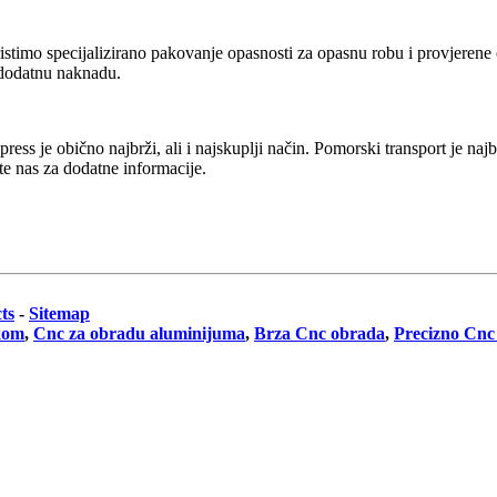
timo specijalizirano pakovanje opasnosti za opasnu robu i provjerene ot
 dodatnu naknadu.
press je obično najbrži, ali i najskuplji način. Pomorski transport je n
te nas za dodatne informacije.
ts
-
Sitemap
skom
,
Cnc za obradu aluminijuma
,
Brza Cnc obrada
,
Precizno Cnc