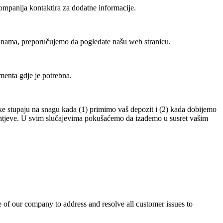
ompanija kontaktira za dodatne informacije.
inama, preporučujemo da pogledate našu web stranicu.
menta gdje je potrebna.
e stupaju na snagu kada (1) primimo vaš depozit i (2) kada dobijemo
ahtjeve. U svim slučajevima pokušaćemo da izađemo u susret vašim
e of our company to address and resolve all customer issues to