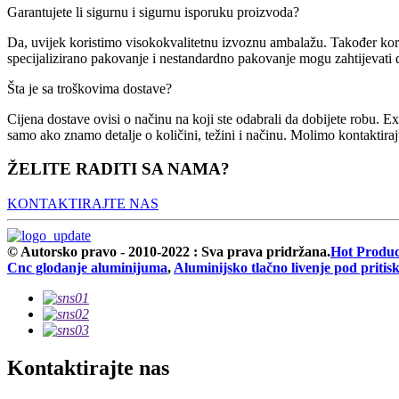
Garantujete li sigurnu i sigurnu isporuku proizvoda?
Da, uvijek koristimo visokokvalitetnu izvoznu ambalažu. Također koris
specijalizirano pakovanje i nestandardno pakovanje mogu zahtijevati
Šta je sa troškovima dostave?
Cijena dostave ovisi o načinu na koji ste odabrali da dobijete robu. Ex
samo ako znamo detalje o količini, težini i načinu. Molimo kontaktiraj
ŽELITE RADITI SA NAMA?
KONTAKTIRAJTE NAS
© Autorsko pravo - 2010-2022 : Sva prava pridržana.
Hot Produc
Cnc glodanje aluminijuma
,
Aluminijsko tlačno livenje pod priti
Kontaktirajte nas