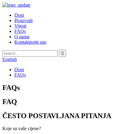
Dom
Proizvodi
Vijesti
FAQs
O nama
Kontaktirajte nas
English
Dom
FAQs
FAQs
FAQ
ČESTO POSTAVLJANA PITANJA
Koje su vaše cijene?