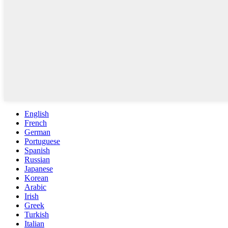
English
French
German
Portuguese
Spanish
Russian
Japanese
Korean
Arabic
Irish
Greek
Turkish
Italian