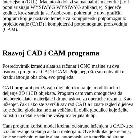
interfejsom (GUI). Macintosh dolazi sa macpaint i macwrite (koji
populariziraju WYSIWYG WYSIWYG aplikacije). Sljedeće
godine, kroz saradnju sa Adobe-om, pokrenut je novi grafički
program koji je postavio temelje za kompjuterski potpomognuto
projektovanje (CAD) i kompjuterski potpomognutu proizvodnju
(CAM).
Razvoj CAD i CAM programa
Posredovirnik između alata za računar i CNC mašine su dva
osnovna programa: CAD i CAM. Prije nego što smo uhvatili u
kratku istoriju oba oba, evo pregleda.
CAD programi podržavaju digitalno kreiranje, modifikaciju i
deljenje 2D ili 3D objekata. Program cam vam omogućava da
odaberete alate, materijale i druge uslove za operacije rezanja. Kao
inženjer, čak i ako ste završili sav rad CAD-a i znate izgled dijelova
koje želite, glodalica ne zna veličinu ili oblik glodalice koje želite
koristiti ili detalje veličine vašeg materijala ili tip.
Cam program koristi model kreiran od strane inženjera u CAD-u za
izračunavanje kretanja alata u materijalu. Ove kalkulacije kretanja,
koje se nazivaju putanje alata, automatski se generišu od strane