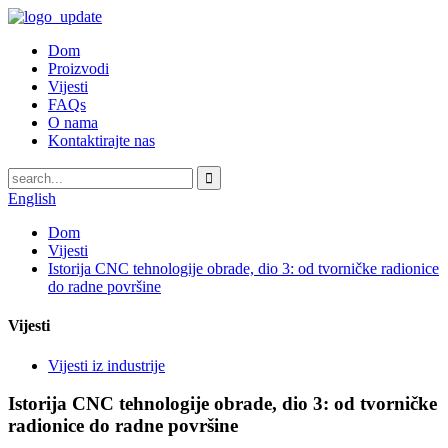
Dom
Proizvodi
Vijesti
FAQs
O nama
Kontaktirajte nas
English
Dom
Vijesti
Istorija CNC tehnologije obrade, dio 3: od tvorničke radionice
do radne površine
Vijesti
Vijesti iz industrije
Istorija CNC tehnologije obrade, dio 3: od tvorničke
radionice do radne površine