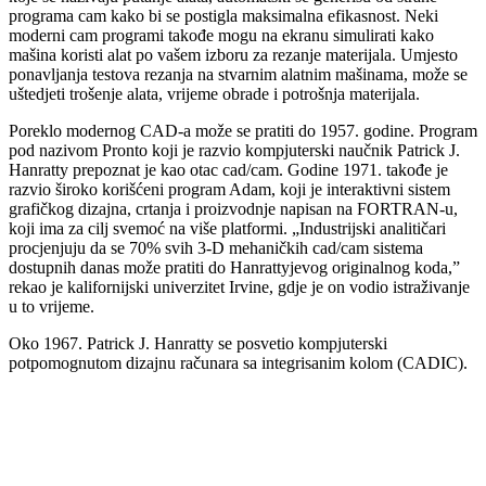
programa cam kako bi se postigla maksimalna efikasnost. Neki
moderni cam programi takođe mogu na ekranu simulirati kako
mašina koristi alat po vašem izboru za rezanje materijala. Umjesto
ponavljanja testova rezanja na stvarnim alatnim mašinama, može se
uštedjeti trošenje alata, vrijeme obrade i potrošnja materijala.
Poreklo modernog CAD-a može se pratiti do 1957. godine. Program
pod nazivom Pronto koji je razvio kompjuterski naučnik Patrick J.
Hanratty prepoznat je kao otac cad/cam. Godine 1971. takođe je
razvio široko korišćeni program Adam, koji je interaktivni sistem
grafičkog dizajna, crtanja i proizvodnje napisan na FORTRAN-u,
koji ima za cilj svemoć na više platformi. „Industrijski analitičari
procjenjuju da se 70% svih 3-D mehaničkih cad/cam sistema
dostupnih danas može pratiti do Hanrattyjevog originalnog koda,”
rekao je kalifornijski univerzitet Irvine, gdje je on vodio istraživanje
u to vrijeme.
Oko 1967. Patrick J. Hanratty se posvetio kompjuterski
potpomognutom dizajnu računara sa integrisanim kolom (CADIC).