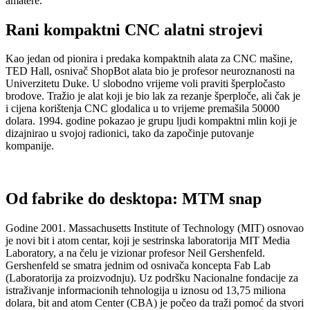
amatere.
Rani kompaktni CNC alatni strojevi
Kao jedan od pionira i predaka kompaktnih alata za CNC mašine,
TED Hall, osnivač ShopBot alata bio je profesor neuroznanosti na
Univerzitetu Duke. U slobodno vrijeme voli praviti šperpločasto
brodove. Tražio je alat koji je bio lak za rezanje šperploče, ali čak je
i cijena korištenja CNC glodalica u to vrijeme premašila 50000
dolara. 1994. godine pokazao je grupu ljudi kompaktni mlin koji je
dizajnirao u svojoj radionici, tako da započinje putovanje
kompanije.
Od fabrike do desktopa: MTM snap
Godine 2001. Massachusetts Institute of Technology (MIT) osnovao
je novi bit i atom centar, koji je sestrinska laboratorija MIT Media
Laboratory, a na čelu je vizionar profesor Neil Gershenfeld.
Gershenfeld se smatra jednim od osnivača koncepta Fab Lab
(Laboratorija za proizvodnju). Uz podršku Nacionalne fondacije za
istraživanje informacionih tehnologija u iznosu od 13,75 miliona
dolara, bit and atom Center (CBA) je počeo da traži pomoć da stvori