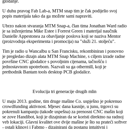
glodanje.
U duhu pravog Fab Lab-a, MTM snap tim je čak podijelio svoj
popis materijala tako da ga možete sami napraviti.
Ubrzo nakon stvaranja MTM Snap-a, član tima Jonathan Ward radio
je sa inženjerima Mike Estee i Forrest Green i materijal naučnik
Danielle Appestonea za obavljanje poslova koji se naziva Mentor
(proizvodnja eksperimenta i promocija) na "služi 21. stoljeću".
Tim je radio u Wancalbu u San Francisku, rekombiniran i ponovno
je pregledao dizajn alata MTM Snap Machine, s ciljem izrade radne
površine CNC glodalice s povoljnim cijenama, tačnošću i
jednostavnom upotrebom. Nazvali su ga othermill, koji je
prethodnik Bantam tools desktop PCB glodalice.
Evolucija tri generacije drugih mlin
U maju 2013. godine, tim druge mašine Co. uspješno je pokrenuo
crowdfunding aktivnost. Mjesec dana kasnije, u junu, trgovci su
pokrenuli kampanju (takođe uspešna) za prenosni CNC mašin koji
se zove Handibot, koji je dizajniran da se koristi direktno na radnoj
veb lokaciji. Glavni kvalitet ove dvije mašine je što su prateći softver
- ostali klinovi i Fabmo - dizajnirani da postanu intuitivni i