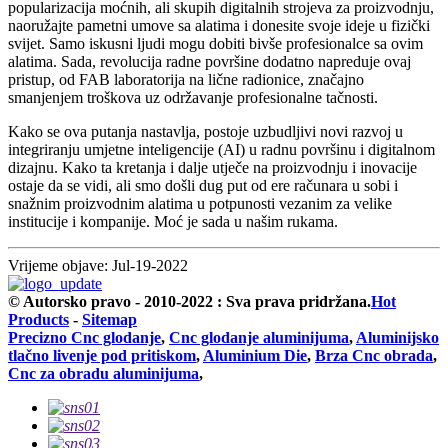
popularizacija moćnih, ali skupih digitalnih strojeva za proizvodnju,
naoružajte pametni umove sa alatima i donesite svoje ideje u fizički
svijet. Samo iskusni ljudi mogu dobiti bivše profesionalce sa ovim
alatima. Sada, revolucija radne površine dodatno napreduje ovaj
pristup, od FAB laboratorija na lične radionice, značajno
smanjenjem troškova uz održavanje profesionalne tačnosti.
Kako se ova putanja nastavlja, postoje uzbudljivi novi razvoj u
integriranju umjetne inteligencije (AI) u radnu površinu i digitalnom
dizajnu. Kako ta kretanja i dalje utječe na proizvodnju i inovacije
ostaje da se vidi, ali smo došli dug put od ere računara u sobi i
snažnim proizvodnim alatima u potpunosti vezanim za velike
institucije i kompanije. Moć je sada u našim rukama.
Vrijeme objave: Jul-19-2022
© Autorsko pravo - 2010-2022 : Sva prava pridržana.
Hot
Products
-
Sitemap
Precizno Cnc glodanje
,
Cnc glodanje aluminijuma
,
Aluminijsko
tlačno livenje pod pritiskom
,
Aluminium Die
,
Brza Cnc obrada
,
Cnc za obradu aluminijuma
,