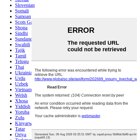
Slovenian
Somali
Samoan
Scots Gaelic
Shona
Sindhi
Sundanese
Swahili
Tajik
Tamil
Telugu
Thai
Ukrainian
Urdu
Uzbek
Vietnamese
Welsh
Xhosa
Yiddish
Yoruba
Zulu
Kinyarwanda
Tatar
Oriya