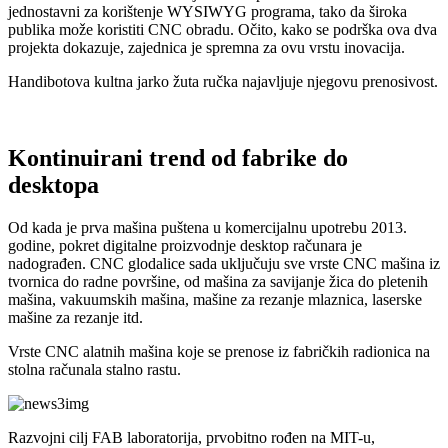
jednostavni za korištenje WYSIWYG programa, tako da široka
publika može koristiti CNC obradu. Očito, kako se podrška ova dva
projekta dokazuje, zajednica je spremna za ovu vrstu inovacija.
Handibotova kultna jarko žuta ručka najavljuje njegovu prenosivost.
Kontinuirani trend od fabrike do
desktopa
Od kada je prva mašina puštena u komercijalnu upotrebu 2013.
godine, pokret digitalne proizvodnje desktop računara je
nadograđen. CNC glodalice sada uključuju sve vrste CNC mašina iz
tvornica do radne površine, od mašina za savijanje žica do pletenih
mašina, vakuumskih mašina, mašine za rezanje mlaznica, laserske
mašine za rezanje itd.
Vrste CNC alatnih mašina koje se prenose iz fabričkih radionica na
stolna računala stalno rastu.
Razvojni cilj FAB laboratorija, prvobitno rođen na MIT-u,