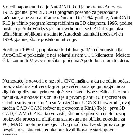
Vrijedi napomenuti da je AutoCAD, koji je pokrenuo Autodesk
1982. godine, prvi 2D CAD program posebno za personalne
računare, a ne za mainframe računare. Do 1994. godine, AutoCAD
R13 je učinio program kompatibilnim sa 3D dizajnom. 1995. godine
puštena je SolidWorks s jasnom svrhom da se CAD dizajn lakše
učini širim publikom, a zatim je Autodesk izumitelj predstavljen
1999. godine, što je postalo intuitivnije.
Sredinom 1980-ih, popularna skalabilna grafička demonstracija
AutoCAD-a pokazala je naš solarni sistem u 1:1 kilometru. Možete
čak i zumirati Mjesec i pročitati ploču na Apollo lunarnom lenderu.
Nemoguće je govoriti o razvoju CNC mašina, a da ne odaju počast
proizvođačima softvera koji su posvećeni smanjenju praga unosa
digitalnog dizajna i primjenjujući se na sve nivoe vještina. U ovom
trenutku, Autodesk fusion 360 je u prvom planu. (U usporedbi sa
sličnim softverom kao što su MasterCam, UGNX i Powermill, ovaj
moćan CAD / CAM softver nije otvoren u Kini.) To je "prva 3D
CAD, CAM i CAE-a takve vrste, što može povezati cijeli razvoj
proizvoda proces na platformu zasnovanu na oblaku pogodnu za
PC, MAC i mobilne uređaje.” Ovaj moćni softverski proizvod je
besplatan za studente, edukatore, kvalifikovane start-upove i