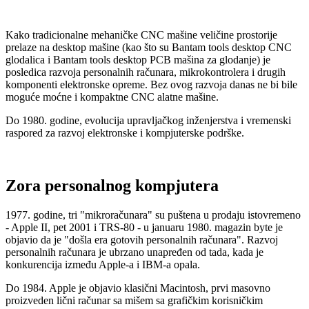
Kako tradicionalne mehaničke CNC mašine veličine prostorije
prelaze na desktop mašine (kao što su Bantam tools desktop CNC
glodalica i Bantam tools desktop PCB mašina za glodanje) je
posledica razvoja personalnih računara, mikrokontrolera i drugih
komponenti elektronske opreme. Bez ovog razvoja danas ne bi bile
moguće moćne i kompaktne CNC alatne mašine.
Do 1980. godine, evolucija upravljačkog inženjerstva i vremenski
raspored za razvoj elektronske i kompjuterske podrške.
Zora personalnog kompjutera
1977. godine, tri "mikroračunara" su puštena u prodaju istovremeno
- Apple II, pet 2001 i TRS-80 - u januaru 1980. magazin byte je
objavio da je "došla era gotovih personalnih računara". Razvoj
personalnih računara je ubrzano unapređen od tada, kada je
konkurencija između Apple-a i IBM-a opala.
Do 1984. Apple je objavio klasični Macintosh, prvi masovno
proizveden lični računar sa mišem sa grafičkim korisničkim