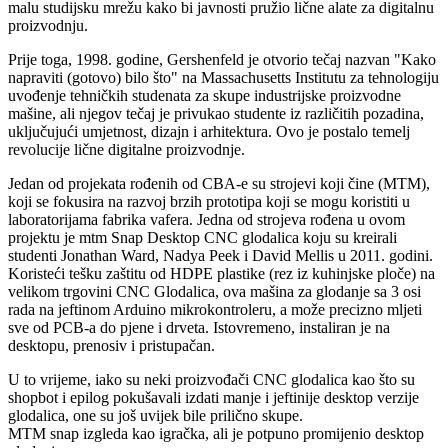
malu studijsku mrežu kako bi javnosti pružio lične alate za digitalnu
proizvodnju.
Prije toga, 1998. godine, Gershenfeld je otvorio tečaj nazvan "Kako
napraviti (gotovo) bilo što" na Massachusetts Institutu za tehnologiju
uvođenje tehničkih studenata za skupe industrijske proizvodne
mašine, ali njegov tečaj je privukao studente iz različitih pozadina,
uključujući umjetnost, dizajn i arhitektura. Ovo je postalo temelj
revolucije lične digitalne proizvodnje.
Jedan od projekata rođenih od CBA-e su strojevi koji čine (MTM),
koji se fokusira na razvoj brzih prototipa koji se mogu koristiti u
laboratorijama fabrika vafera. Jedna od strojeva rođena u ovom
projektu je mtm Snap Desktop CNC glodalica koju su kreirali
studenti Jonathan Ward, Nadya Peek i David Mellis u 2011. godini.
Koristeći tešku zaštitu od HDPE plastike (rez iz kuhinjske ploče) na
velikom trgovini CNC Glodalica, ova mašina za glodanje sa 3 osi
rada na jeftinom Arduino mikrokontroleru, a može precizno mljeti
sve od PCB-a do pjene i drveta. Istovremeno, instaliran je na
desktopu, prenosiv i pristupačan.
U to vrijeme, iako su neki proizvođači CNC glodalica kao što su
shopbot i epilog pokušavali izdati manje i jeftinije desktop verzije
glodalica, one su još uvijek bile prilično skupe.
MTM snap izgleda kao igračka, ali je potpuno promijenio desktop