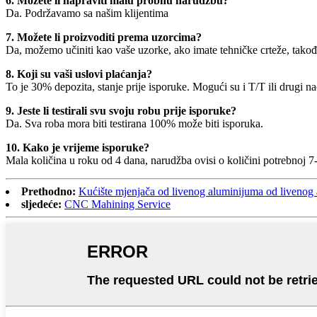
6. Možete li napraviti malu probnu narudžbu?
Da. Podržavamo sa našim klijentima
7. Možete li proizvoditi prema uzorcima?
Da, možemo učiniti kao vaše uzorke, ako imate tehničke crteže, takođ
8. Koji su vaši uslovi plaćanja?
To je 30% depozita, stanje prije isporuke. Mogući su i T/T ili drugi na
9. Jeste li testirali svu svoju robu prije isporuke?
Da. Sva roba mora biti testirana 100% može biti isporuka.
10. Kako je vrijeme isporuke?
Mala količina u roku od 4 dana, narudžba ovisi o količini potrebnoj 7
Prethodno:
Kućište mjenjača od livenog aluminijuma od liveno
sljedeće:
CNC Mahining Service