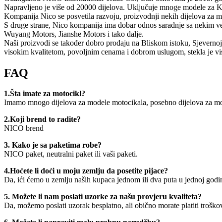
Napravljeno je više od 20000 dijelova. Uključuje mnoge modele za Ki
Kompanija Nico se posvetila razvoju, proizvodnji nekih dijelova za mot
S druge strane, Nico kompanija ima dobar odnos saradnje sa nekim ve
Wuyang Motors, Jianshe Motors i tako dalje.
Naši proizvodi se također dobro prodaju na Bliskom istoku, Sjevernoj A
visokim kvalitetom, povoljnim cenama i dobrom uslugom, stekla je vis
FAQ
1.Šta imate za motocikl?
Imamo mnogo dijelova za modele motocikala, posebno dijelova za m
2.Koji brend to radite?
NICO brend
3. Kako je sa paketima robe?
NICO paket, neutralni paket ili vaši paketi.
4.Hoćete li doći u moju zemlju da posetite pijace?
Da, ići ćemo u zemlju naših kupaca jednom ili dva puta u jednoj godin
5. Možete li nam poslati uzorke za našu provjeru kvaliteta?
Da, možemo poslati uzorak besplatno, ali obično morate platiti tro