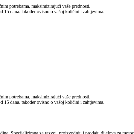
nim potrebama, maksimizirajući vaše prednosti.
d 15 dana. također ovisno o vašoj količini i zahtjevima.
nim potrebama, maksimizirajući vaše prednosti.
d 15 dana. također ovisno o vašoj količini i zahtjevima.
e. Specijalizirana za razvoj, proizvodnju i prodaju dijelova za motoc