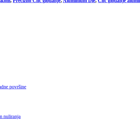
iskom
,
Precizno Cnc glodanje
,
Aluminium Die
,
Cnc glodanje alumi