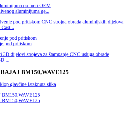
ivenog aluminijuma ge...
Cast...
je pod pritiskom
D ...
čine BAJAJ BM150,WAVE125