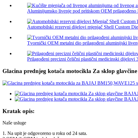
Aluminijumsko livenje pod pritiskom OEM prilagođeno l
Automobilski rezervni dijelovi mjenjač Shell Custom Die 
Tvornički OEM metalni dio prilagođeni aluminijski liven
Prilagođeni precizni čelični plastični medicinski dijelovi 3
Glacina prednjeg kotača motocikla Za sklop glav
Kratak opis:
Naše usluge
1. Na upit je odgovoreno u roku od 24 sata.