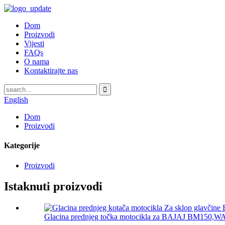
Dom
Proizvodi
Vijesti
FAQs
O nama
Kontaktirajte nas
English
Dom
Proizvodi
Kategorije
Proizvodi
Istaknuti proizvodi
Glacina prednjeg točka motocikla za BAJAJ BM150,W