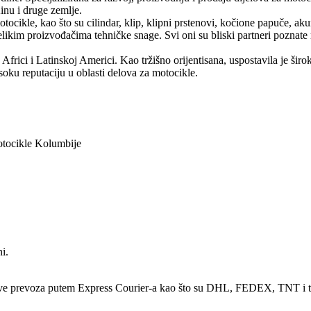
nu i druge zemlje.
ocikle, kao što su cilindar, klip, klipni prstenovi, kočione papuče, akum
likim proizvođačima tehničke snage. Svi oni su bliski partneri poznat
frici i Latinskoj Americi. Kao tržišno orijentisana, uspostavila je šir
oku reputaciju u oblasti delova za motocikle.
otocikle Kolumbije
i.
škove prevoza putem Express Courier-a kao što su DHL, FEDEX, TNT i t