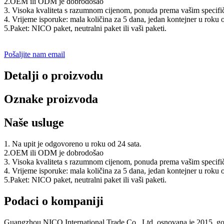
2.OEM ili ODM je dobrodošao
3. Visoka kvaliteta s razumnom cijenom, ponuda prema vašim specifič
4. Vrijeme isporuke: mala količina za 5 dana, jedan kontejner u roku o
5.Paket: NICO paket, neutralni paket ili vaši paketi.
Pošaljite nam email
Detalji o proizvodu
Oznake proizvoda
Naše usluge
1. Na upit je odgovoreno u roku od 24 sata.
2.OEM ili ODM je dobrodošao
3. Visoka kvaliteta s razumnom cijenom, ponuda prema vašim specifič
4. Vrijeme isporuke: mala količina za 5 dana, jedan kontejner u roku o
5.Paket: NICO paket, neutralni paket ili vaši paketi.
Podaci o kompaniji
Guangzhou NICO International Trade Co., Ltd. osnovana je 2015. godin