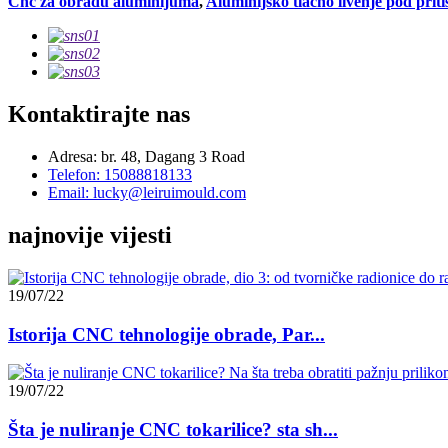
Cnc za obradu aluminijuma
,
Aluminijsko tlačno livenje pod prit
Kontaktirajte nas
Adresa: br. 48, Dagang 3 Road
Telefon: 15088818133
Email: lucky@leiruimould.com
najnovije vijesti
19/07/22
Istorija CNC tehnologije obrade, Par...
19/07/22
Šta je nuliranje CNC tokarilice? sta sh...